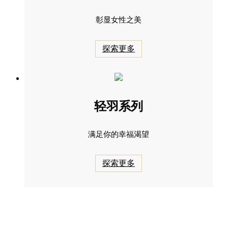
彰显女性之美
探索更多
轻羽系列
满足你的幸福渴望
探索更多