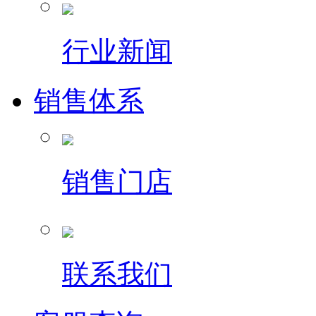
行业新闻
销售体系
销售门店
联系我们